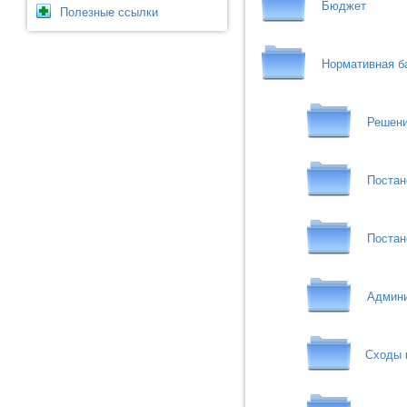
Бюджет
Полезные ссылки
Нормативная б
Решени
Постан
Постан
Админи
Сходы 