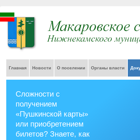
Главная
Новости
О поселении
Органы власти
Док
Сложности с
получением
«Пушкинской карты»
или приобретением
билетов? Знаете, как